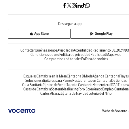
Descargar la app
App Store
Google Play
Contactar
Quiénes somos
Aviso legal
Accesibilidad
Reglamento UE 2024/10
Condiciones de uso
Política de privacidad
Publicidad
Mapa web
Compromisos editoriales
Política de cookies
Esquelas
Cantabria en la Mesa
Cantabria DModa
Agenda Cantabria
Playas
Soluciones digitales para Pymes
Restaurantes en Cantabria
De tiendas
Guía Sanitaria
Puntos de Venta
Talento Cantabria
Hemeroteca
STARTinnov
Casas de Cantabria
Sostenibles
Racing
Foro Económico
Empleo Cantabria
Carlos Alcaraz
Lotería de Navidad
Lotería del Niño
Webs de Vocento