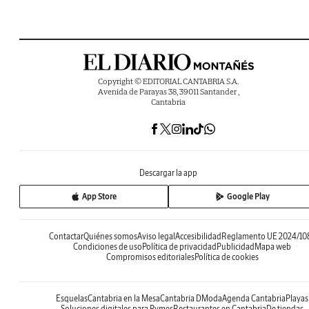
Copyright © EDITORIAL CANTABRIA S.A.
Avenida de Parayas 38, 39011 Santander ,
Cantabria
Descargar la app
App Store
Google Play
Contactar
Quiénes somos
Aviso legal
Accesibilidad
Reglamento UE 2024/10
Condiciones de uso
Política de privacidad
Publicidad
Mapa web
Compromisos editoriales
Política de cookies
Esquelas
Cantabria en la Mesa
Cantabria DModa
Agenda Cantabria
Playas
Soluciones digitales para Pymes
Restaurantes en Cantabria
De tiendas