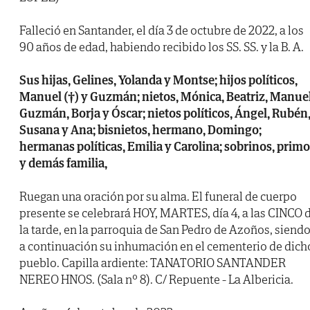
Falleció en Santander, el día 3 de octubre de 2022, a los
90 años de edad, habiendo recibido los SS. SS. y la B. A.
Sus hijas, Gelines, Yolanda y Montse; hijos políticos,
Manuel (†) y Guzmán; nietos, Mónica, Beatriz, Manuel
Guzmán, Borja y Óscar; nietos políticos, Ángel, Rubén
Susana y Ana; bisnietos, hermano, Domingo;
hermanas políticas, Emilia y Carolina; sobrinos, prim
y demás familia,
Ruegan una oración por su alma. El funeral de cuerpo
presente se celebrará HOY, MARTES, día 4, a las CINCO 
la tarde, en la parroquia de San Pedro de Azoños, siend
a continuación su inhumación en el cementerio de dich
pueblo. Capilla ardiente: TANATORIO SANTANDER
NEREO HNOS. (Sala nº 8). C/ Repuente - La Albericia.