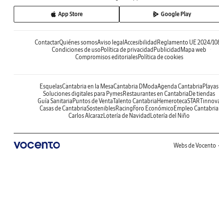
App Store
Google Play
Contactar
Quiénes somos
Aviso legal
Accesibilidad
Reglamento UE 2024/10
Condiciones de uso
Política de privacidad
Publicidad
Mapa web
Compromisos editoriales
Política de cookies
Esquelas
Cantabria en la Mesa
Cantabria DModa
Agenda Cantabria
Playas
Soluciones digitales para Pymes
Restaurantes en Cantabria
De tiendas
Guía Sanitaria
Puntos de Venta
Talento Cantabria
Hemeroteca
STARTinnov
Casas de Cantabria
Sostenibles
Racing
Foro Económico
Empleo Cantabria
Carlos Alcaraz
Lotería de Navidad
Lotería del Niño
Webs de Vocento