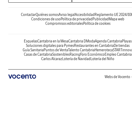
Contactar
Quiénes somos
Aviso legal
Accesibilidad
Reglamento UE 2024/10
Condiciones de uso
Política de privacidad
Publicidad
Mapa web
Compromisos editoriales
Política de cookies
Esquelas
Cantabria en la Mesa
Cantabria DModa
Agenda Cantabria
Playas
Soluciones digitales para Pymes
Restaurantes en Cantabria
De tiendas
Guía Sanitaria
Puntos de Venta
Talento Cantabria
Hemeroteca
STARTinnov
Casas de Cantabria
Sostenibles
Racing
Foro Económico
Empleo Cantabria
Carlos Alcaraz
Lotería de Navidad
Lotería del Niño
Webs de Vocento