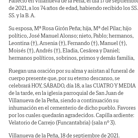
Falleció en Villanueva de la Peña, el día 17 de septiembr
de 2021, a los 74 años de edad, habiendo recibido los SS.
SS. y la B. A.
Su esposa, Mª Rosa Girón Peña; hija, Mª del Pilar; hijo
político, José Manuel Alonso; nieto, Pablo; hermanos,
Leontina (†), Arsenia (†), Fernando (†), Manuel (†),
Moisés (†), Andrés (†), Eladia, Cesárea y Daniel;
hermanos políticos, sobrinos, primos y demás familia,
Ruegan una oración por su alma y asistan al funeral de
cuerpo presente que, por su eterno descanso, se
celebrará HOY, SÁBADO, día 18, a las CUATRO Y MEDIA
de la tarde, en la iglesia parroquial de San Juan de
Villanueva de la Peña, siendo a continuación su
inhumación en el cementerio de dicho pueblo. Favores
por los cuales quedarán agradecidos. Capilla ardiente:
Velatorio de Carrejo (Funcantabria) (sala nº 3).
Villanueva de la Peña, 18 de septiembre de 2021.