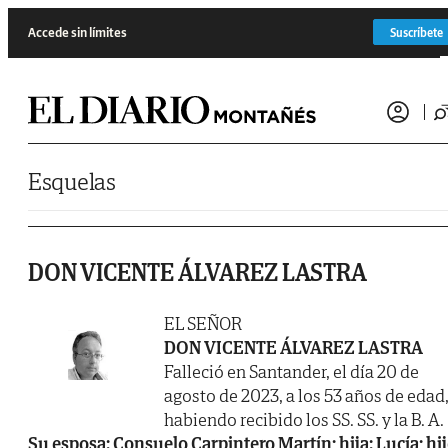
Saltar al contenido
Accede sin límites
Suscríbete
Esquelas
DON VICENTE ÁLVAREZ LASTRA
EL SEÑOR
DON VICENTE ÁLVAREZ LASTRA
Falleció en Santander, el día 20 de
agosto de 2023, a los 53 años de edad
habiendo recibido los SS. SS. y la B. A.
Su esposa: Consuelo Carpintero Martín; hija: Lucía; hi