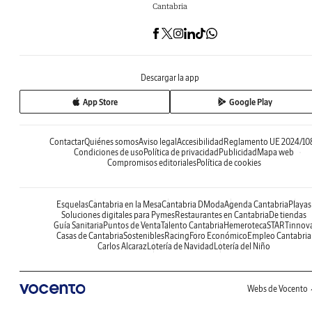
Cantabria
Descargar la app
App Store
Google Play
Contactar
Quiénes somos
Aviso legal
Accesibilidad
Reglamento UE 2024/10
Condiciones de uso
Política de privacidad
Publicidad
Mapa web
Compromisos editoriales
Política de cookies
Esquelas
Cantabria en la Mesa
Cantabria DModa
Agenda Cantabria
Playas
Soluciones digitales para Pymes
Restaurantes en Cantabria
De tiendas
Guía Sanitaria
Puntos de Venta
Talento Cantabria
Hemeroteca
STARTinnov
Casas de Cantabria
Sostenibles
Racing
Foro Económico
Empleo Cantabria
Carlos Alcaraz
Lotería de Navidad
Lotería del Niño
Webs de Vocento