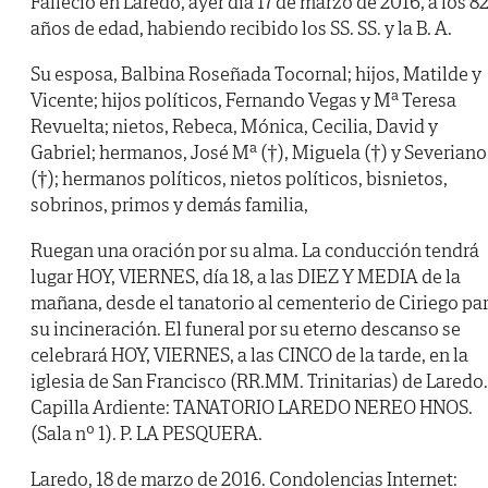
Falleció en Laredo, ayer día 17 de marzo de 2016, a los 8
años de edad, habiendo recibido los SS. SS. y la B. A.
Su esposa, Balbina Roseñada Tocornal; hijos, Matilde y
Vicente; hijos políticos, Fernando Vegas y Mª Teresa
Revuelta; nietos, Rebeca, Mónica, Cecilia, David y
Gabriel; hermanos, José Mª (†), Miguela (†) y Severiano
(†); hermanos políticos, nietos políticos, bisnietos,
sobrinos, primos y demás familia,
Ruegan una oración por su alma. La conducción tendrá
lugar HOY, VIERNES, día 18, a las DIEZ Y MEDIA de la
mañana, desde el tanatorio al cementerio de Ciriego pa
su incineración. El funeral por su eterno descanso se
celebrará HOY, VIERNES, a las CINCO de la tarde, en la
iglesia de San Francisco (RR.MM. Trinitarias) de Laredo.
Capilla Ardiente: TANATORIO LAREDO NEREO HNOS.
(Sala nº 1). P. LA PESQUERA.
Laredo, 18 de marzo de 2016. Condolencias Internet: