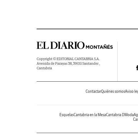
Copyright © EDITORIAL CANTABRIA S.A.
Avenida de Parayas 38, 39011 Santander ,
Cantabria
Contactar
Quiénes somos
Aviso le
Esquelas
Cantabria en la Mesa
Cantabria DModa
Ag
Cas