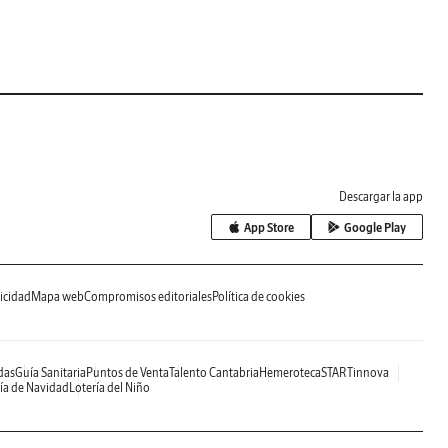
Descargar la app
App Store
Google Play
icidad
Mapa web
Compromisos editoriales
Política de cookies
das
Guía Sanitaria
Puntos de Venta
Talento Cantabria
Hemeroteca
STARTinnova
ía de Navidad
Lotería del Niño