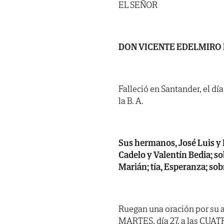
EL SEÑOR
DON VICENTE EDELMIRO
Falleció en Santander, el dí
la B. A.
Sus hermanos, José Luis y 
Cadelo y Valentín Bedia; so
Marián; tía, Esperanza; sobr
Ruegan una oración por su a
MARTES, día 27, a las CUATR