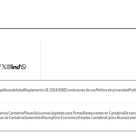
gal
Accesibilidad
Reglamento UE 2024/1083
Condiciones de uso
Política de privacidad
Publ
enda Cantabria
Playas
Soluciones digitales para Pymes
Restaurantes en Cantabria
De tien
as de Cantabria
Sostenibles
Racing
Foro Económico
Empleo Cantabria
Carlos Alcaraz
Loter