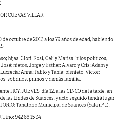
R
TOR CUEVAS VILLAR
10 de octubre de 2017, a los 79 años de edad, habiendo
.S.
; hijas, Glori, Rosi, Celi y Marisa; hijos políticos,
José; nietos, Jorge y Esther; Álvaro y Cris; Adam y
Lucrecia; Anna; Pablo y Tania; bisnieto, Victor;
s, sobrinos, primos y demás familia,
nte HOY, JUEVES, día 12, a las CINCO de la tarde, en
 de las Lindes de Suances, y acto seguido tendrá lugar
ORIO: Tanatorio Municipal de Suances (Sala nº 1).
. Tfno: 942 86 15 34