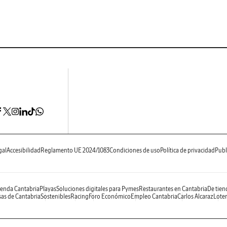
gal
Accesibilidad
Reglamento UE 2024/1083
Condiciones de uso
Política de privacidad
Publ
enda Cantabria
Playas
Soluciones digitales para Pymes
Restaurantes en Cantabria
De tien
as de Cantabria
Sostenibles
Racing
Foro Económico
Empleo Cantabria
Carlos Alcaraz
Loter