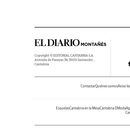
Copyright © EDITORIAL CANTABRIA S.A.
Avenida de Parayas 38, 39011 Santander ,
Cantabria
Contactar
Quiénes somos
Aviso le
Esquelas
Cantabria en la Mesa
Cantabria DModa
Ag
Cas