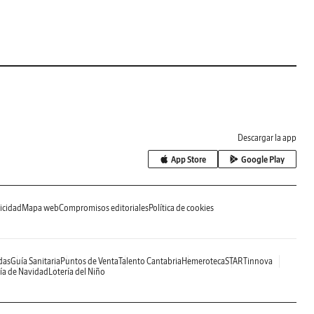
Descargar la app
App Store
Google Play
icidad
Mapa web
Compromisos editoriales
Política de cookies
das
Guía Sanitaria
Puntos de Venta
Talento Cantabria
Hemeroteca
STARTinnova
ía de Navidad
Lotería del Niño