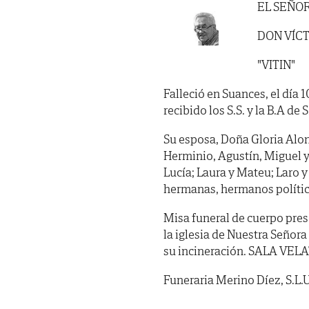
EL SEÑO
DON VÍC
"VITIN"
Falleció en Suances, el día 
recibido los S.S. y la B.A de S
Su esposa, Doña Gloria Alonso
Herminio, Agustín, Miguel y 
Lucía; Laura y Mateu; Laro y 
hermanas, hermanos político
Misa funeral de cuerpo prese
la iglesia de Nuestra Señora
su incineración. SALA VELAT
Funeraria Merino Díez, S.L.U