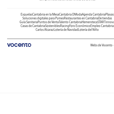
Esquelas
Cantabria en la Mesa
Cantabria DModa
Agenda Cantabria
Playas
Soluciones digitales para Pymes
Restaurantes en Cantabria
De tiendas
Guía Sanitaria
Puntos de Venta
Talento Cantabria
Hemeroteca
STARTinnov
Casas de Cantabria
Sostenibles
Racing
Foro Económico
Empleo Cantabria
Carlos Alcaraz
Lotería de Navidad
Lotería del Niño
Webs de Vocento