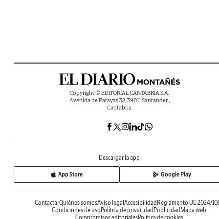
Copyright © EDITORIAL CANTABRIA S.A.
Avenida de Parayas 38, 39011 Santander ,
Cantabria
Descargar la app
App Store
Google Play
Contactar
Quiénes somos
Aviso legal
Accesibilidad
Reglamento UE 2024/10
Condiciones de uso
Política de privacidad
Publicidad
Mapa web
Compromisos editoriales
Política de cookies