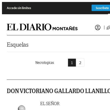
Saltar al contenido
Accede sin límites
Suscríbete
Esquelas
1
2
Necrologicas
DON VICTORIANO GALLARDO LLANILL
EL SEÑOR