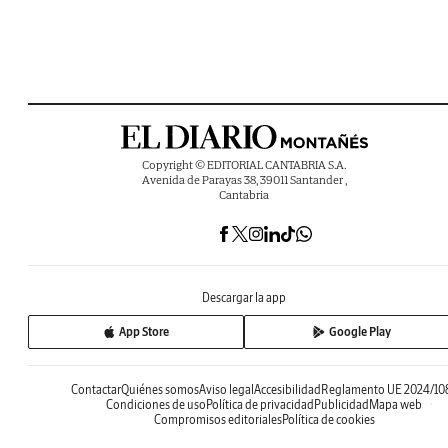
Copyright © EDITORIAL CANTABRIA S.A.
Avenida de Parayas 38, 39011 Santander ,
Cantabria
Descargar la app
App Store
Google Play
Contactar
Quiénes somos
Aviso legal
Accesibilidad
Reglamento UE 2024/10
Condiciones de uso
Política de privacidad
Publicidad
Mapa web
Compromisos editoriales
Política de cookies