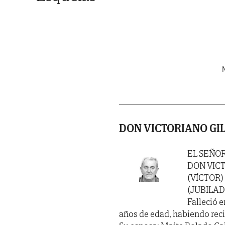
N
DON VICTORIANO GI
EL SEÑO
DON VIC
(VÍCTOR)
(JUBILAD
Falleció e
años de edad, habiendo recibi