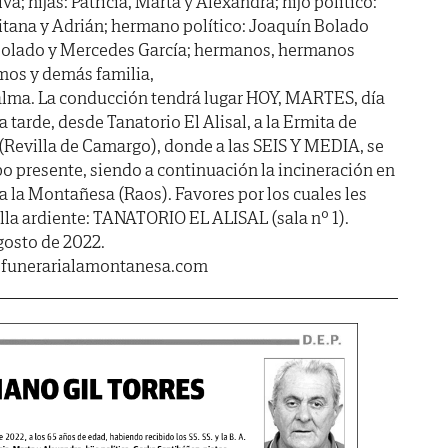
; hijas: Patricia, Marta y Alexandra; hijo político:
itana y Adrián; hermano político: Joaquín Bolado
 Bolado y Mercedes García; hermanos, hermanos
rimos y demás familia,
alma. La conducción tendrá lugar HOY, MARTES, día
a tarde, desde Tanatorio El Alisal, a la Ermita de
(Revilla de Camargo), donde a las SEIS Y MEDIA, se
po presente, siendo a continuación la incineración en
a la Montañesa (Raos). Favores por los cuales les
la ardiente: TANATORIO EL ALISAL (sala nº 1).
gosto de 2022.
.funerarialamontanesa.com