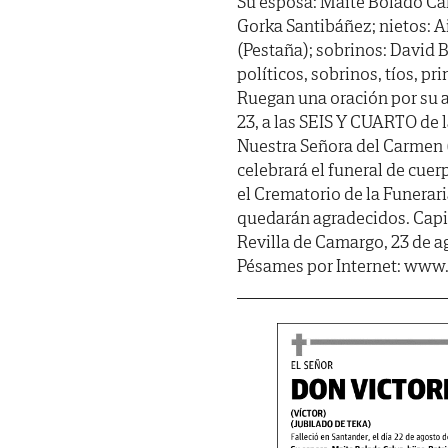
Su esposa: Maite Bolado Calva
Gorka Santibáñez; nietos: A
(Pestaña); sobrinos: David
políticos, sobrinos, tíos, p
Ruegan una oración por su 
23, a las SEIS Y CUARTO de l
Nuestra Señora del Carmen 
celebrará el funeral de cuer
el Crematorio de la Funerari
quedarán agradecidos. Capil
Revilla de Camargo, 23 de a
Pésames por Internet: www