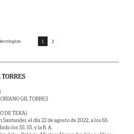
1
2
ecrologicas
L TORRES
R
TORIANO GIL TORRES
O DE TEKA)
n Santander, el día 22 de agosto de 2022, a los 65
do los SS. SS. y la B. A.