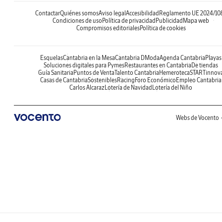
Contactar
Quiénes somos
Aviso legal
Accesibilidad
Reglamento UE 2024/10
Condiciones de uso
Política de privacidad
Publicidad
Mapa web
Compromisos editoriales
Política de cookies
Esquelas
Cantabria en la Mesa
Cantabria DModa
Agenda Cantabria
Playas
Soluciones digitales para Pymes
Restaurantes en Cantabria
De tiendas
Guía Sanitaria
Puntos de Venta
Talento Cantabria
Hemeroteca
STARTinnov
Casas de Cantabria
Sostenibles
Racing
Foro Económico
Empleo Cantabria
Carlos Alcaraz
Lotería de Navidad
Lotería del Niño
Webs de Vocento