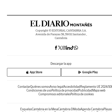
Copyright © EDITORIAL CANTABRIA S.A.
Avenida de Parayas 38, 39011 Santander ,
Cantabria
Descargar la app
App Store
Google Play
Contactar
Quiénes somos
Aviso legal
Accesibilidad
Reglamento UE 2024/10
Condiciones de uso
Política de privacidad
Publicidad
Mapa web
Compromisos editoriales
Política de cookies
Esquelas
Cantabria en la Mesa
Cantabria DModa
Agenda Cantabria
Playas