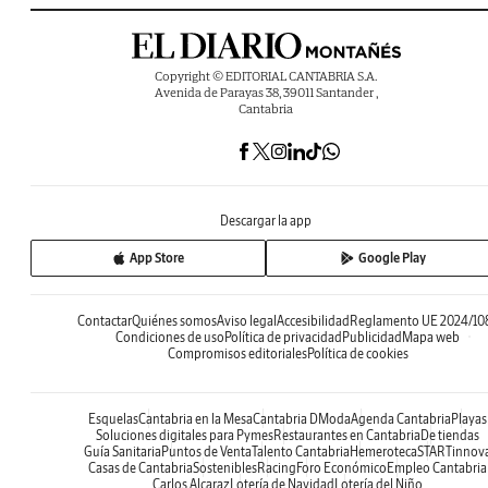
Copyright © EDITORIAL CANTABRIA S.A.
Avenida de Parayas 38, 39011 Santander ,
Cantabria
Descargar la app
App Store
Google Play
Contactar
Quiénes somos
Aviso legal
Accesibilidad
Reglamento UE 2024/10
Condiciones de uso
Política de privacidad
Publicidad
Mapa web
Compromisos editoriales
Política de cookies
Esquelas
Cantabria en la Mesa
Cantabria DModa
Agenda Cantabria
Playas
Soluciones digitales para Pymes
Restaurantes en Cantabria
De tiendas
Guía Sanitaria
Puntos de Venta
Talento Cantabria
Hemeroteca
STARTinnov
Casas de Cantabria
Sostenibles
Racing
Foro Económico
Empleo Cantabria
Carlos Alcaraz
Lotería de Navidad
Lotería del Niño