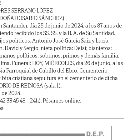
R
ORES SERRANO LÓPEZ
 DOÑA ROSARIO SÁNCHEZ)
n Santander, día 25 de junio de 2024, a los 87 años de
endo recibido los SS. SS. y la B. A. de Su Santidad.
hijos políticos: Antonio José García Saiz y Lucía
, David y Sergio; nieta política: Delsi; bisnietos:
manos políticos, sobrinos, primos y demás familia,
lma. Funeral: HOY, MIÉRCOLES, día 26 de junio, a las
esia Parroquial de Cubillo del Ebro. Cementerio:
ibirá cristiana sepultura en el cementerio de dicha
TORIO DE REINOSA (sala 1).
o de 2024.
42 33 45 48 – 24h). Pésames online:
es