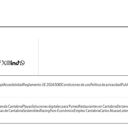
gal
Accesibilidad
Reglamento UE 2024/1083
Condiciones de uso
Política de privacidad
Publ
enda Cantabria
Playas
Soluciones digitales para Pymes
Restaurantes en Cantabria
De tien
as de Cantabria
Sostenibles
Racing
Foro Económico
Empleo Cantabria
Carlos Alcaraz
Loter