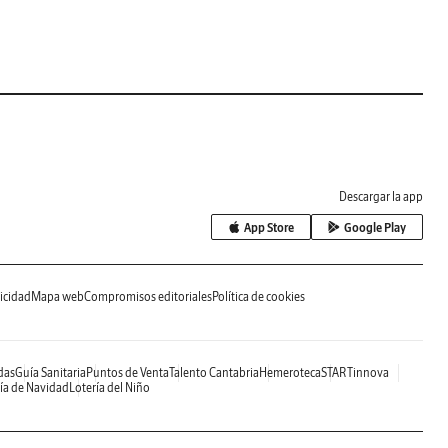
Descargar la app
App Store
Google Play
icidad
Mapa web
Compromisos editoriales
Política de cookies
das
Guía Sanitaria
Puntos de Venta
Talento Cantabria
Hemeroteca
STARTinnova
ía de Navidad
Lotería del Niño