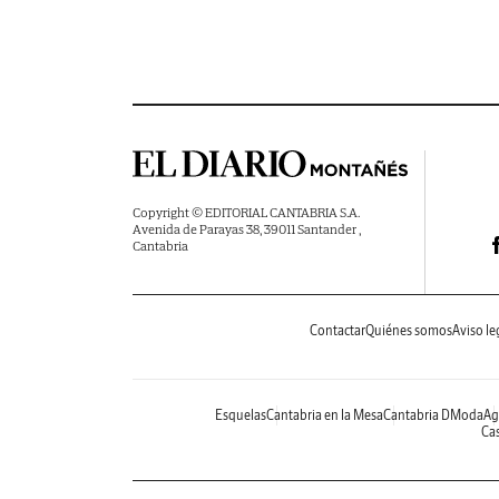
Copyright © EDITORIAL CANTABRIA S.A.
Avenida de Parayas 38, 39011 Santander ,
Cantabria
Contactar
Quiénes somos
Aviso le
Esquelas
Cantabria en la Mesa
Cantabria DModa
Ag
Cas