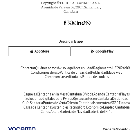
Copyright © EDITORIAL CANTABRIA S.A.
Avenida de Parayas 38, 39011 Santander ,
Cantabria
Descargar la app
App Store
Google Play
Contactar
Quiénes somos
Aviso legal
Accesibilidad
Reglamento UE 2024/10
Condiciones de uso
Política de privacidad
Publicidad
Mapa web
Compromisos editoriales
Política de cookies
Esquelas
Cantabria en la Mesa
Cantabria DModa
Agenda Cantabria
Playas
Soluciones digitales para Pymes
Restaurantes en Cantabria
De tiendas
Guía Sanitaria
Puntos de Venta
Talento Cantabria
Hemeroteca
STARTinnov
Casas de Cantabria
Sostenibles
Racing
Foro Económico
Empleo Cantabria
Carlos Alcaraz
Lotería de Navidad
Lotería del Niño
Webs de Vocento