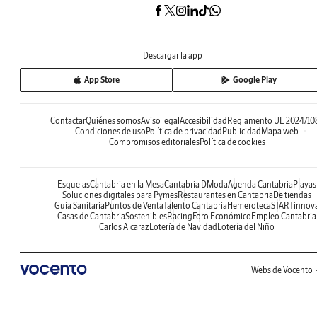
Descargar la app
App Store
Google Play
Contactar
Quiénes somos
Aviso legal
Accesibilidad
Reglamento UE 2024/10
Condiciones de uso
Política de privacidad
Publicidad
Mapa web
Compromisos editoriales
Política de cookies
Esquelas
Cantabria en la Mesa
Cantabria DModa
Agenda Cantabria
Playas
Soluciones digitales para Pymes
Restaurantes en Cantabria
De tiendas
Guía Sanitaria
Puntos de Venta
Talento Cantabria
Hemeroteca
STARTinnov
Casas de Cantabria
Sostenibles
Racing
Foro Económico
Empleo Cantabria
Carlos Alcaraz
Lotería de Navidad
Lotería del Niño
Webs de Vocento