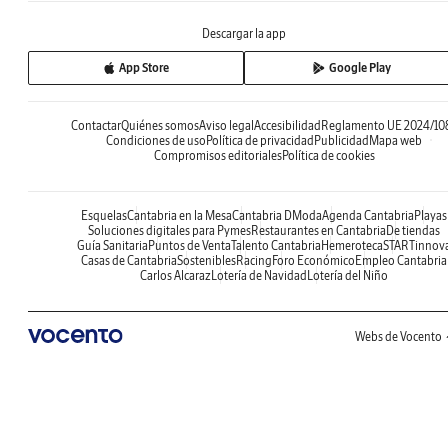
Descargar la app
App Store
Google Play
Contactar
Quiénes somos
Aviso legal
Accesibilidad
Reglamento UE 2024/10
Condiciones de uso
Política de privacidad
Publicidad
Mapa web
Compromisos editoriales
Política de cookies
Esquelas
Cantabria en la Mesa
Cantabria DModa
Agenda Cantabria
Playas
Soluciones digitales para Pymes
Restaurantes en Cantabria
De tiendas
Guía Sanitaria
Puntos de Venta
Talento Cantabria
Hemeroteca
STARTinnov
Casas de Cantabria
Sostenibles
Racing
Foro Económico
Empleo Cantabria
Carlos Alcaraz
Lotería de Navidad
Lotería del Niño
Webs de Vocento