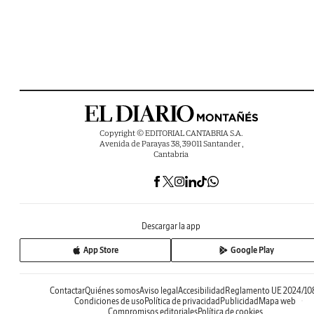
Copyright © EDITORIAL CANTABRIA S.A.
Avenida de Parayas 38, 39011 Santander ,
Cantabria
Descargar la app
App Store
Google Play
Contactar
Quiénes somos
Aviso legal
Accesibilidad
Reglamento UE 2024/10
Condiciones de uso
Política de privacidad
Publicidad
Mapa web
Compromisos editoriales
Política de cookies