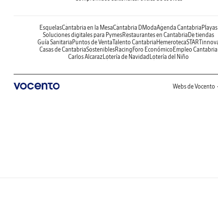
Esquelas
Cantabria en la Mesa
Cantabria DModa
Agenda Cantabria
Playas
Soluciones digitales para Pymes
Restaurantes en Cantabria
De tiendas
Guía Sanitaria
Puntos de Venta
Talento Cantabria
Hemeroteca
STARTinnov
Casas de Cantabria
Sostenibles
Racing
Foro Económico
Empleo Cantabria
Carlos Alcaraz
Lotería de Navidad
Lotería del Niño
Webs de Vocento