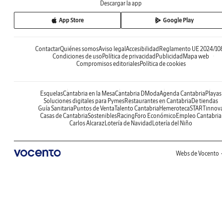
Descargar la app
App Store
Google Play
Contactar
Quiénes somos
Aviso legal
Accesibilidad
Reglamento UE 2024/10
Condiciones de uso
Política de privacidad
Publicidad
Mapa web
Compromisos editoriales
Política de cookies
Esquelas
Cantabria en la Mesa
Cantabria DModa
Agenda Cantabria
Playas
Soluciones digitales para Pymes
Restaurantes en Cantabria
De tiendas
Guía Sanitaria
Puntos de Venta
Talento Cantabria
Hemeroteca
STARTinnov
Casas de Cantabria
Sostenibles
Racing
Foro Económico
Empleo Cantabria
Carlos Alcaraz
Lotería de Navidad
Lotería del Niño
Webs de Vocento