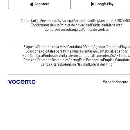
App Store
Google Play
Contactar
Quiénes somos
Aviso legal
Accesibilidad
Reglamento UE 2024/10
Condiciones de uso
Política de privacidad
Publicidad
Mapa web
Compromisos editoriales
Política de cookies
Esquelas
Cantabria en la Mesa
Cantabria DModa
Agenda Cantabria
Playas
Soluciones digitales para Pymes
Restaurantes en Cantabria
De tiendas
Guía Sanitaria
Puntos de Venta
Talento Cantabria
Hemeroteca
STARTinnov
Casas de Cantabria
Sostenibles
Racing
Foro Económico
Empleo Cantabria
Carlos Alcaraz
Lotería de Navidad
Lotería del Niño
Webs de Vocento