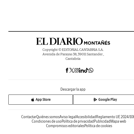
Copyright © EDITORIAL CANTABRIA S.A.
Avenida de Parayas 38, 39011 Santander ,
Cantabria
Descargar la app
App Store
Google Play
Contactar
Quiénes somos
Aviso legal
Accesibilidad
Reglamento UE 2024/10
Condiciones de uso
Política de privacidad
Publicidad
Mapa web
Compromisos editoriales
Política de cookies