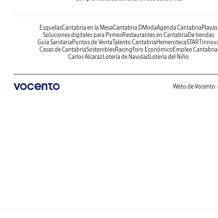
Esquelas
Cantabria en la Mesa
Cantabria DModa
Agenda Cantabria
Playas
Soluciones digitales para Pymes
Restaurantes en Cantabria
De tiendas
Guía Sanitaria
Puntos de Venta
Talento Cantabria
Hemeroteca
STARTinnov
Casas de Cantabria
Sostenibles
Racing
Foro Económico
Empleo Cantabria
Carlos Alcaraz
Lotería de Navidad
Lotería del Niño
Webs de Vocento