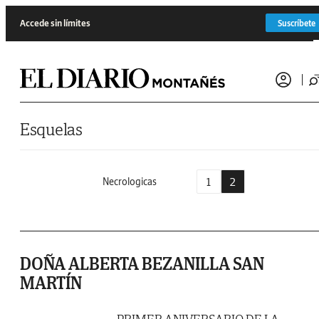
Saltar al contenido
Accede sin límites
Suscríbete
Esquelas
1
2
Necrologicas
DOÑA ALBERTA BEZANILLA SAN
MARTÍN