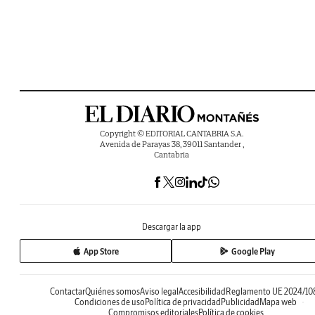
Copyright © EDITORIAL CANTABRIA S.A.
Avenida de Parayas 38, 39011 Santander ,
Cantabria
Descargar la app
App Store
Google Play
Contactar
Quiénes somos
Aviso legal
Accesibilidad
Reglamento UE 2024/10
Condiciones de uso
Política de privacidad
Publicidad
Mapa web
Compromisos editoriales
Política de cookies