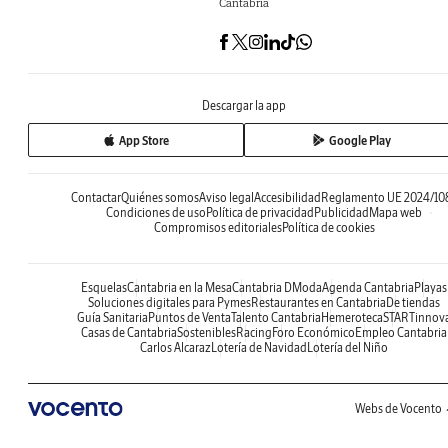
Cantabria
Descargar la app
App Store
Google Play
Contactar
Quiénes somos
Aviso legal
Accesibilidad
Reglamento UE 2024/10
Condiciones de uso
Política de privacidad
Publicidad
Mapa web
Compromisos editoriales
Política de cookies
Esquelas
Cantabria en la Mesa
Cantabria DModa
Agenda Cantabria
Playas
Soluciones digitales para Pymes
Restaurantes en Cantabria
De tiendas
Guía Sanitaria
Puntos de Venta
Talento Cantabria
Hemeroteca
STARTinnov
Casas de Cantabria
Sostenibles
Racing
Foro Económico
Empleo Cantabria
Carlos Alcaraz
Lotería de Navidad
Lotería del Niño
Webs de Vocento