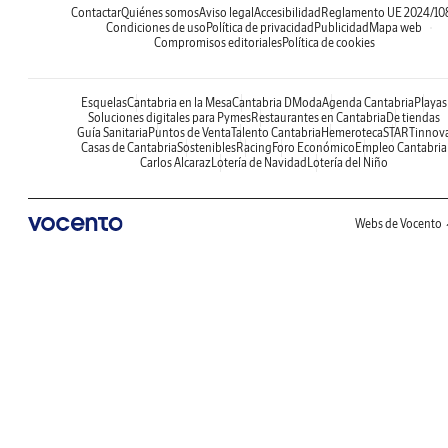
Contactar
Quiénes somos
Aviso legal
Accesibilidad
Reglamento UE 2024/10
Condiciones de uso
Política de privacidad
Publicidad
Mapa web
Compromisos editoriales
Política de cookies
Esquelas
Cantabria en la Mesa
Cantabria DModa
Agenda Cantabria
Playas
Soluciones digitales para Pymes
Restaurantes en Cantabria
De tiendas
Guía Sanitaria
Puntos de Venta
Talento Cantabria
Hemeroteca
STARTinnov
Casas de Cantabria
Sostenibles
Racing
Foro Económico
Empleo Cantabria
Carlos Alcaraz
Lotería de Navidad
Lotería del Niño
Webs de Vocento