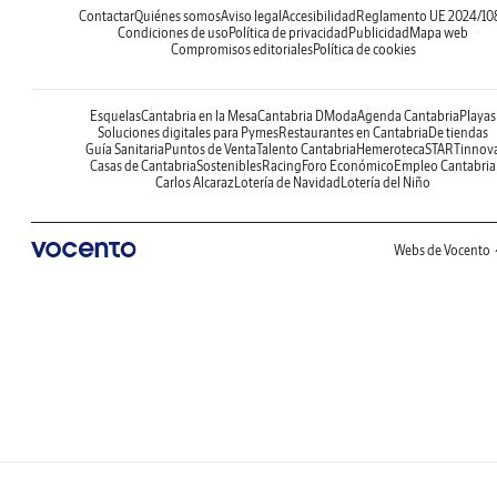
Contactar
Quiénes somos
Aviso legal
Accesibilidad
Reglamento UE 2024/10
Condiciones de uso
Política de privacidad
Publicidad
Mapa web
Compromisos editoriales
Política de cookies
Esquelas
Cantabria en la Mesa
Cantabria DModa
Agenda Cantabria
Playas
Soluciones digitales para Pymes
Restaurantes en Cantabria
De tiendas
Guía Sanitaria
Puntos de Venta
Talento Cantabria
Hemeroteca
STARTinnov
Casas de Cantabria
Sostenibles
Racing
Foro Económico
Empleo Cantabria
Carlos Alcaraz
Lotería de Navidad
Lotería del Niño
Webs de Vocento