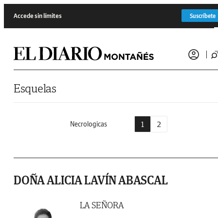
Saltar al contenido
Accede sin límites
Suscríbete
Esquelas
1
2
Necrologicas
DOÑA ALICIA LAVÍN ABASCAL
LA SEÑORA