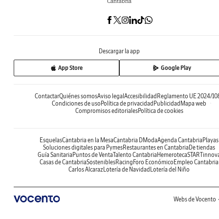
Cantabria
Descargar la app
App Store
Google Play
Contactar
Quiénes somos
Aviso legal
Accesibilidad
Reglamento UE 2024/10
Condiciones de uso
Política de privacidad
Publicidad
Mapa web
Compromisos editoriales
Política de cookies
Esquelas
Cantabria en la Mesa
Cantabria DModa
Agenda Cantabria
Playas
Soluciones digitales para Pymes
Restaurantes en Cantabria
De tiendas
Guía Sanitaria
Puntos de Venta
Talento Cantabria
Hemeroteca
STARTinnov
Casas de Cantabria
Sostenibles
Racing
Foro Económico
Empleo Cantabria
Carlos Alcaraz
Lotería de Navidad
Lotería del Niño
Webs de Vocento