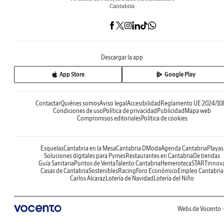
Cantabria
Descargar la app
App Store
Google Play
Contactar
Quiénes somos
Aviso legal
Accesibilidad
Reglamento UE 2024/10
Condiciones de uso
Política de privacidad
Publicidad
Mapa web
Compromisos editoriales
Política de cookies
Esquelas
Cantabria en la Mesa
Cantabria DModa
Agenda Cantabria
Playas
Soluciones digitales para Pymes
Restaurantes en Cantabria
De tiendas
Guía Sanitaria
Puntos de Venta
Talento Cantabria
Hemeroteca
STARTinnov
Casas de Cantabria
Sostenibles
Racing
Foro Económico
Empleo Cantabria
Carlos Alcaraz
Lotería de Navidad
Lotería del Niño
Webs de Vocento