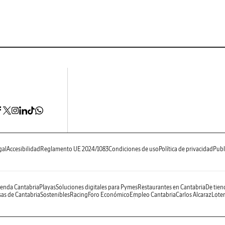
gal
Accesibilidad
Reglamento UE 2024/1083
Condiciones de uso
Política de privacidad
Publ
enda Cantabria
Playas
Soluciones digitales para Pymes
Restaurantes en Cantabria
De tien
as de Cantabria
Sostenibles
Racing
Foro Económico
Empleo Cantabria
Carlos Alcaraz
Loter