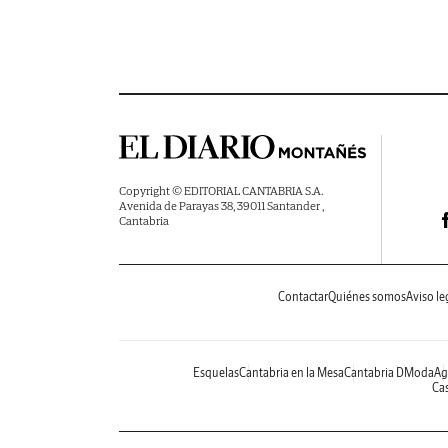
Copyright © EDITORIAL CANTABRIA S.A.
Avenida de Parayas 38, 39011 Santander ,
Cantabria
Contactar
Quiénes somos
Aviso le
Esquelas
Cantabria en la Mesa
Cantabria DModa
Ag
Cas