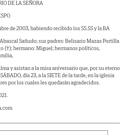
IO DE LA SEÑORA
ESPO
tubre de 2003, habiendo recibido los SS.SS y la BA
 Abascal Sañudo; sus padres: Belisario Mazas Portilla
o (†); hermano: Miguel; hermanos políticos,
milia,
ma y asistan a la misa aniversario que, por su eterno
SÁBADO, día 23, a la SIETE de la tarde, en la iglesia
es por los cuales les quedarán agradecidos.
021.
a.com