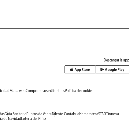
Descargar la app
App Store
Google Play
icidad
Mapa web
Compromisos editoriales
Política de cookies
das
Guía Sanitaria
Puntos de Venta
Talento Cantabria
Hemeroteca
STARTinnova
ía de Navidad
Lotería del Niño