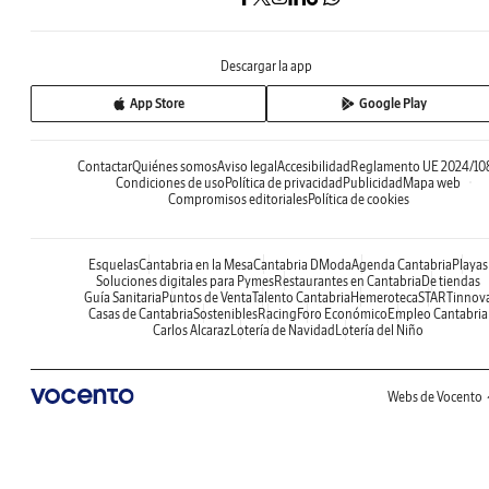
Descargar la app
App Store
Google Play
Contactar
Quiénes somos
Aviso legal
Accesibilidad
Reglamento UE 2024/10
Condiciones de uso
Política de privacidad
Publicidad
Mapa web
Compromisos editoriales
Política de cookies
Esquelas
Cantabria en la Mesa
Cantabria DModa
Agenda Cantabria
Playas
Soluciones digitales para Pymes
Restaurantes en Cantabria
De tiendas
Guía Sanitaria
Puntos de Venta
Talento Cantabria
Hemeroteca
STARTinnov
Casas de Cantabria
Sostenibles
Racing
Foro Económico
Empleo Cantabria
Carlos Alcaraz
Lotería de Navidad
Lotería del Niño
Webs de Vocento