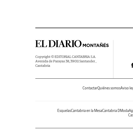
Copyright © EDITORIAL CANTABRIA S.A.
Avenida de Parayas 38, 39011 Santander ,
Cantabria
Contactar
Quiénes somos
Aviso le
Esquelas
Cantabria en la Mesa
Cantabria DModa
Ag
Cas