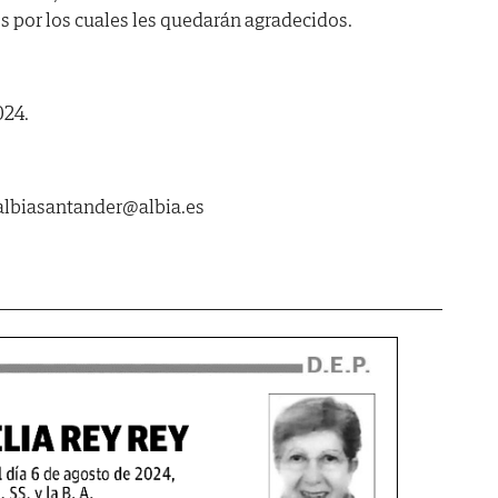
s por los cuales les quedarán agradecidos.
024.
biasantander@albia.es