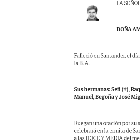
LA SEÑO
DOÑA AM
Falleció en Santander, el dí
la B. A.
Sus hermanas: Sefi (†), Raqu
Manuel, Begoña y José Migu
Ruegan una oración por su a
celebrará en la ermita de S
a las DOCE Y MEDIA del med