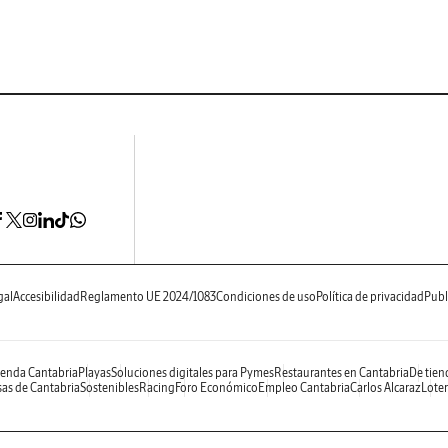
gal
Accesibilidad
Reglamento UE 2024/1083
Condiciones de uso
Política de privacidad
Publ
enda Cantabria
Playas
Soluciones digitales para Pymes
Restaurantes en Cantabria
De tien
as de Cantabria
Sostenibles
Racing
Foro Económico
Empleo Cantabria
Carlos Alcaraz
Loter