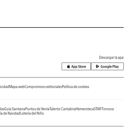
Descargar la app
App Store
Google Play
icidad
Mapa web
Compromisos editoriales
Política de cookies
das
Guía Sanitaria
Puntos de Venta
Talento Cantabria
Hemeroteca
STARTinnova
ía de Navidad
Lotería del Niño