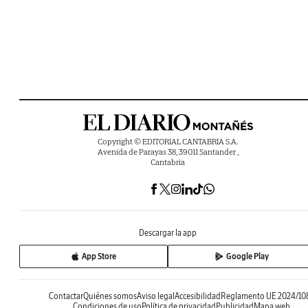
Copyright © EDITORIAL CANTABRIA S.A.
Avenida de Parayas 38, 39011 Santander ,
Cantabria
Descargar la app
App Store
Google Play
Contactar
Quiénes somos
Aviso legal
Accesibilidad
Reglamento UE 2024/10
Condiciones de uso
Política de privacidad
Publicidad
Mapa web