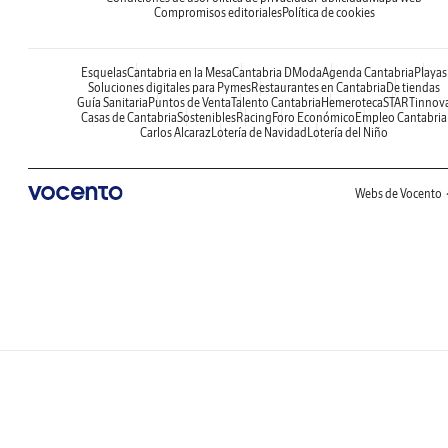
Compromisos editoriales
Política de cookies
Esquelas
Cantabria en la Mesa
Cantabria DModa
Agenda Cantabria
Playas
Soluciones digitales para Pymes
Restaurantes en Cantabria
De tiendas
Guía Sanitaria
Puntos de Venta
Talento Cantabria
Hemeroteca
STARTinnov
Casas de Cantabria
Sostenibles
Racing
Foro Económico
Empleo Cantabria
Carlos Alcaraz
Lotería de Navidad
Lotería del Niño
Webs de Vocento