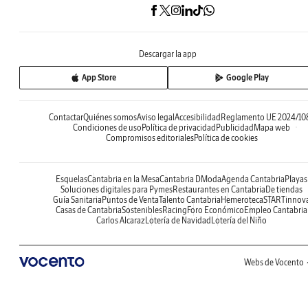
Descargar la app
App Store
Google Play
Contactar
Quiénes somos
Aviso legal
Accesibilidad
Reglamento UE 2024/10
Condiciones de uso
Política de privacidad
Publicidad
Mapa web
Compromisos editoriales
Política de cookies
Esquelas
Cantabria en la Mesa
Cantabria DModa
Agenda Cantabria
Playas
Soluciones digitales para Pymes
Restaurantes en Cantabria
De tiendas
Guía Sanitaria
Puntos de Venta
Talento Cantabria
Hemeroteca
STARTinnov
Casas de Cantabria
Sostenibles
Racing
Foro Económico
Empleo Cantabria
Carlos Alcaraz
Lotería de Navidad
Lotería del Niño
Webs de Vocento