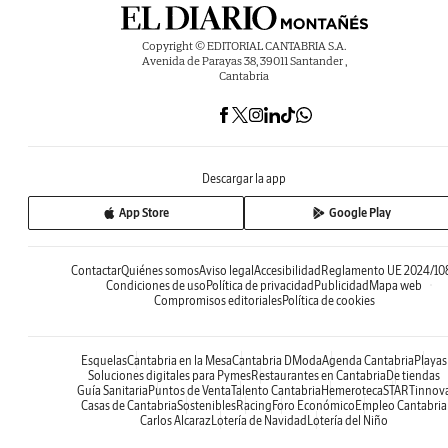
Copyright © EDITORIAL CANTABRIA S.A.
Avenida de Parayas 38, 39011 Santander ,
Cantabria
Descargar la app
App Store
Google Play
Contactar
Quiénes somos
Aviso legal
Accesibilidad
Reglamento UE 2024/10
Condiciones de uso
Política de privacidad
Publicidad
Mapa web
Compromisos editoriales
Política de cookies
Esquelas
Cantabria en la Mesa
Cantabria DModa
Agenda Cantabria
Playas
Soluciones digitales para Pymes
Restaurantes en Cantabria
De tiendas
Guía Sanitaria
Puntos de Venta
Talento Cantabria
Hemeroteca
STARTinnov
Casas de Cantabria
Sostenibles
Racing
Foro Económico
Empleo Cantabria
Carlos Alcaraz
Lotería de Navidad
Lotería del Niño