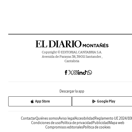
Copyright © EDITORIAL CANTABRIA S.A.
Avenida de Parayas 38, 39011 Santander ,
Cantabria
Descargar la app
App Store
Google Play
Contactar
Quiénes somos
Aviso legal
Accesibilidad
Reglamento UE 2024/10
Condiciones de uso
Política de privacidad
Publicidad
Mapa web
Compromisos editoriales
Política de cookies