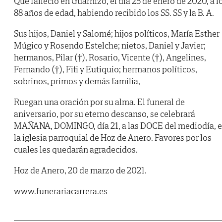
Que falleció en Guarnizo, el día 25 de enero de 2020, a l
88 años de edad, habiendo recibido los SS. SS y la B. A.
Sus hijos, Daniel y Salomé; hijos políticos, María Esther
Múgico y Rosendo Estelche; nietos, Daniel y Javier;
hermanos, Pilar (†), Rosario, Vicente (†), Angelines,
Fernando (†), Fifi y Eutiquio; hermanos políticos,
sobrinos, primos y demás familia,
Ruegan una oración por su alma. El funeral de
aniversario, por su eterno descanso, se celebrará
MAÑANA, DOMINGO, día 21, a las DOCE del mediodía, 
la iglesia parroquial de Hoz de Anero. Favores por los
cuales les quedarán agradecidos.
Hoz de Anero, 20 de marzo de 2021.
www.funerariacarrera.es