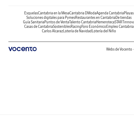
Esquelas
Cantabria en la Mesa
Cantabria DModa
Agenda Cantabria
Playas
Soluciones digitales para Pymes
Restaurantes en Cantabria
De tiendas
Guía Sanitaria
Puntos de Venta
Talento Cantabria
Hemeroteca
STARTinnov
Casas de Cantabria
Sostenibles
Racing
Foro Económico
Empleo Cantabria
Carlos Alcaraz
Lotería de Navidad
Lotería del Niño
Webs de Vocento