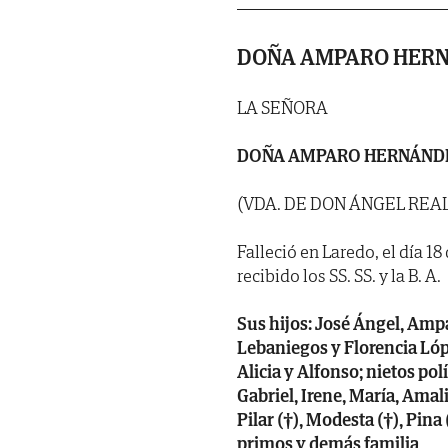
DOÑA AMPARO HERN
LA SEÑORA
DOÑA AMPARO HERNÁND
(VDA. DE DON ÁNGEL REA
Falleció en Laredo, el día 1
recibido los SS. SS. y la B. A.
Sus hijos: José Ángel, Ampa
Lebaniegos y Florencia Lópe
Alicia y Alfonso; nietos pol
Gabriel, Irene, María, Amal
Pilar (†), Modesta (†), Pin
primos y demás familia,