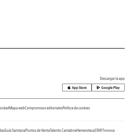
Descargar la app
App Store
Google Play
icidad
Mapa web
Compromisos editoriales
Política de cookies
das
Guía Sanitaria
Puntos de Venta
Talento Cantabria
Hemeroteca
STARTinnova