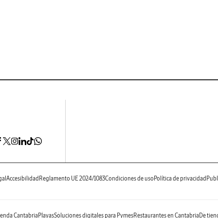
gal
Accesibilidad
Reglamento UE 2024/1083
Condiciones de uso
Política de privacidad
Publ
enda Cantabria
Playas
Soluciones digitales para Pymes
Restaurantes en Cantabria
De tien