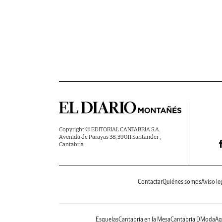
Copyright © EDITORIAL CANTABRIA S.A.
Avenida de Parayas 38, 39011 Santander ,
Cantabria
Contactar
Quiénes somos
Aviso le
Esquelas
Cantabria en la Mesa
Cantabria DModa
Ag