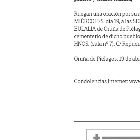
Ruegan una oración por su a
MIÉRCOLES, día 19, a las SEI
EULALIA de Oruña de Piélag
cementerio de dicho pueb
HNOS. (sala nº 7). C/ Repuent
Oruña de Piélagos, 19 de abr
Condolencias Internet: www