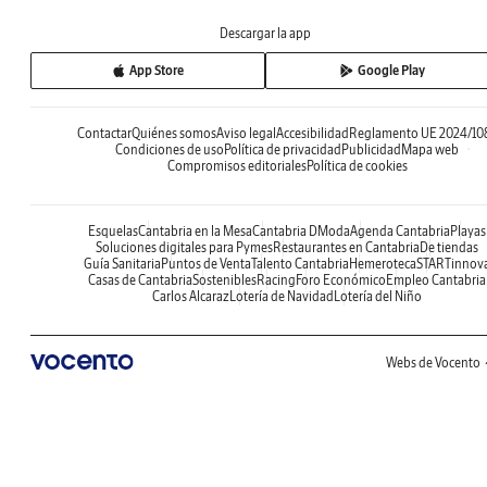
Descargar la app
App Store
Google Play
Contactar
Quiénes somos
Aviso legal
Accesibilidad
Reglamento UE 2024/10
Condiciones de uso
Política de privacidad
Publicidad
Mapa web
Compromisos editoriales
Política de cookies
Esquelas
Cantabria en la Mesa
Cantabria DModa
Agenda Cantabria
Playas
Soluciones digitales para Pymes
Restaurantes en Cantabria
De tiendas
Guía Sanitaria
Puntos de Venta
Talento Cantabria
Hemeroteca
STARTinnov
Casas de Cantabria
Sostenibles
Racing
Foro Económico
Empleo Cantabria
Carlos Alcaraz
Lotería de Navidad
Lotería del Niño
Webs de Vocento