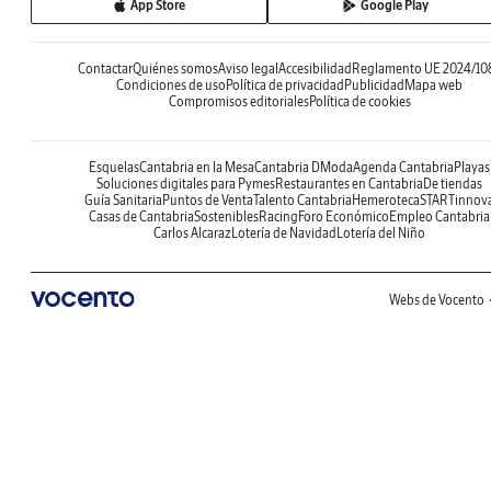
App Store
Google Play
Contactar
Quiénes somos
Aviso legal
Accesibilidad
Reglamento UE 2024/10
Condiciones de uso
Política de privacidad
Publicidad
Mapa web
Compromisos editoriales
Política de cookies
Esquelas
Cantabria en la Mesa
Cantabria DModa
Agenda Cantabria
Playas
Soluciones digitales para Pymes
Restaurantes en Cantabria
De tiendas
Guía Sanitaria
Puntos de Venta
Talento Cantabria
Hemeroteca
STARTinnov
Casas de Cantabria
Sostenibles
Racing
Foro Económico
Empleo Cantabria
Carlos Alcaraz
Lotería de Navidad
Lotería del Niño
Webs de Vocento