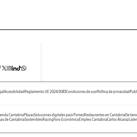
gal
Accesibilidad
Reglamento UE 2024/1083
Condiciones de uso
Política de privacidad
Publ
enda Cantabria
Playas
Soluciones digitales para Pymes
Restaurantes en Cantabria
De tien
as de Cantabria
Sostenibles
Racing
Foro Económico
Empleo Cantabria
Carlos Alcaraz
Loter