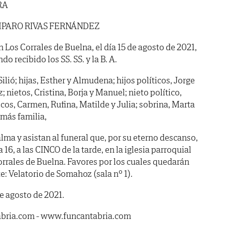
RA
PARO RIVAS FERNÁNDEZ
n Los Corrales de Buelna, el día 15 de agosto de 2021,
do recibido los SS. SS. y la B. A.
lió; hijas, Esther y Almudena; hijos políticos, Jorge
 nietos, Cristina, Borja y Manuel; nieto político,
cos, Carmen, Rufina, Matilde y Julia; sobrina, Marta
emás familia,
lma y asistan al funeral que, por su eterno descanso,
16, a las CINCO de la tarde, en la iglesia parroquial
orrales de Buelna. Favores por los cuales quedarán
e: Velatorio de Somahoz (sala nº 1).
e agosto de 2021.
tabria.com - www.funcantabria.com