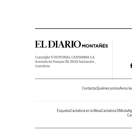
Copyright © EDITORIAL CANTABRIA S.A.
Avenida de Parayas 38, 39011 Santander ,
Cantabria
Contactar
Quiénes somos
Aviso le
Esquelas
Cantabria en la Mesa
Cantabria DModa
Ag
Cas