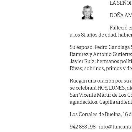
LA SEÑO
DOÑA AM
Falleció e
a los 81 años de edad, habien
Su esposo, Pedro Gandiaga Si
Ramírez y Antonio Gutiérrez;
Javier Ruiz; hermanos políti
Rivas; sobrinos, primos y d
Ruegan una oración por su a
se celebrará HOY, LUNES, día 
San Vicente Mártir de Los C
agradecidos. Capilla ardient
Los Corrales de Buelna, 16 d
942 888 198 - info@funcan