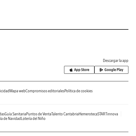
Descargar la app
App Store
Google Play
icidad
Mapa web
Compromisos editoriales
Política de cookies
das
Guía Sanitaria
Puntos de Venta
Talento Cantabria
Hemeroteca
STARTinnova
ía de Navidad
Lotería del Niño