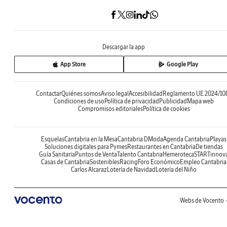
Descargar la app
App Store
Google Play
Contactar
Quiénes somos
Aviso legal
Accesibilidad
Reglamento UE 2024/10
Condiciones de uso
Política de privacidad
Publicidad
Mapa web
Compromisos editoriales
Política de cookies
Esquelas
Cantabria en la Mesa
Cantabria DModa
Agenda Cantabria
Playas
Soluciones digitales para Pymes
Restaurantes en Cantabria
De tiendas
Guía Sanitaria
Puntos de Venta
Talento Cantabria
Hemeroteca
STARTinnov
Casas de Cantabria
Sostenibles
Racing
Foro Económico
Empleo Cantabria
Carlos Alcaraz
Lotería de Navidad
Lotería del Niño
Webs de Vocento