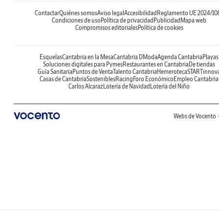
Contactar
Quiénes somos
Aviso legal
Accesibilidad
Reglamento UE 2024/10
Condiciones de uso
Política de privacidad
Publicidad
Mapa web
Compromisos editoriales
Política de cookies
Esquelas
Cantabria en la Mesa
Cantabria DModa
Agenda Cantabria
Playas
Soluciones digitales para Pymes
Restaurantes en Cantabria
De tiendas
Guía Sanitaria
Puntos de Venta
Talento Cantabria
Hemeroteca
STARTinnov
Casas de Cantabria
Sostenibles
Racing
Foro Económico
Empleo Cantabria
Carlos Alcaraz
Lotería de Navidad
Lotería del Niño
Webs de Vocento