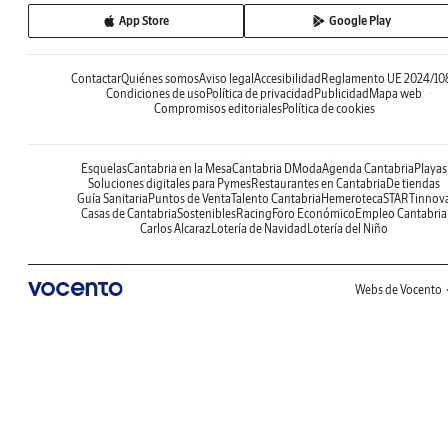
App Store
Google Play
Contactar
Quiénes somos
Aviso legal
Accesibilidad
Reglamento UE 2024/10
Condiciones de uso
Política de privacidad
Publicidad
Mapa web
Compromisos editoriales
Política de cookies
Esquelas
Cantabria en la Mesa
Cantabria DModa
Agenda Cantabria
Playas
Soluciones digitales para Pymes
Restaurantes en Cantabria
De tiendas
Guía Sanitaria
Puntos de Venta
Talento Cantabria
Hemeroteca
STARTinnov
Casas de Cantabria
Sostenibles
Racing
Foro Económico
Empleo Cantabria
Carlos Alcaraz
Lotería de Navidad
Lotería del Niño
Webs de Vocento