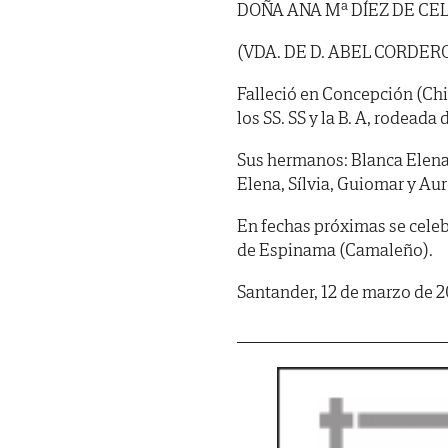
DOÑA ANA Mª DÍEZ DE CEL
(VDA. DE D. ABEL CORDER
Falleció en Concepción (Chil
los SS. SS y la B. A, rodeada 
Sus hermanos: Blanca Elena 
Elena, Sílvia, Guiomar y Au
En fechas próximas se celebr
de Espinama (Camaleño).
Santander, 12 de marzo de 2