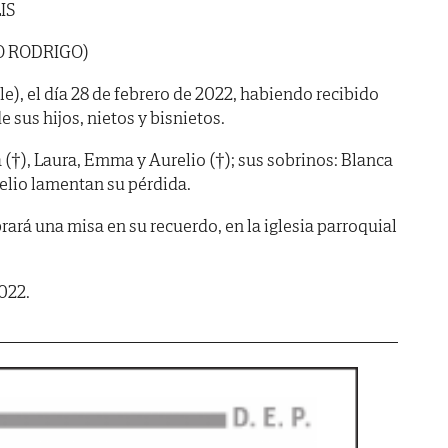
IS
O RODRIGO)
e), el día 28 de febrero de 2022, habiendo recibido
de sus hijos, nietos y bisnietos.
(†), Laura, Emma y Aurelio (†); sus sobrinos: Blanca
relio lamentan su pérdida.
ará una misa en su recuerdo, en la iglesia parroquial
022.