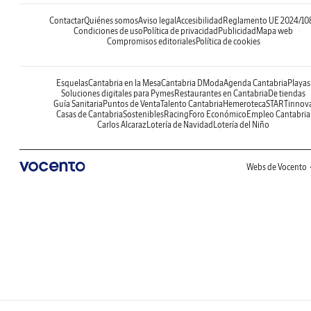
Contactar
Quiénes somos
Aviso legal
Accesibilidad
Reglamento UE 2024/10
Condiciones de uso
Política de privacidad
Publicidad
Mapa web
Compromisos editoriales
Política de cookies
Esquelas
Cantabria en la Mesa
Cantabria DModa
Agenda Cantabria
Playas
Soluciones digitales para Pymes
Restaurantes en Cantabria
De tiendas
Guía Sanitaria
Puntos de Venta
Talento Cantabria
Hemeroteca
STARTinnov
Casas de Cantabria
Sostenibles
Racing
Foro Económico
Empleo Cantabria
Carlos Alcaraz
Lotería de Navidad
Lotería del Niño
Webs de Vocento