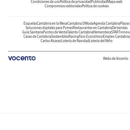
Condiciones de uso
Política de privacidad
Publicidad
Mapa web
Compromisos editoriales
Política de cookies
Esquelas
Cantabria en la Mesa
Cantabria DModa
Agenda Cantabria
Playas
Soluciones digitales para Pymes
Restaurantes en Cantabria
De tiendas
Guía Sanitaria
Puntos de Venta
Talento Cantabria
Hemeroteca
STARTinnov
Casas de Cantabria
Sostenibles
Racing
Foro Económico
Empleo Cantabria
Carlos Alcaraz
Lotería de Navidad
Lotería del Niño
Webs de Vocento