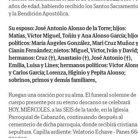
años de edad, habiendo recibido los Santos Sacrament
y la Bendición Apostólica.
Su esposo: José Antonio Alonso de la Torre; hijos:
Matías, Víctor Miguel, Toñín y Ana Alonso García; hijo
políticos: María Ángeles González, Mari Cruz Muñoz 
Cianín Fernández; nietos: Miguel, Víctor, Iván y David;
hermanos: Cruz (†), Anastasio (†), José Antonio (†),
Emilia, Luisa y Lines; hermanos políticos: Víctor Alon
y Carlos García; Lorenza, Higinio y Pepita Alonso;
sobrinos, primos y demás familiares,
Ruegan una oración por su alma. El funeral solemne de
cuerpo presente por su eterno descanso se celebrará
HOY, MIÉRCOLES, a las SEIS de la tarde, en la Iglesia
Parroquial de Cabanzón, continuando después al
cementerio de dicha parroquia, donde recibirá cristiana
sepultura. Capilla ardiente: Velatorio Echave - Panes 66