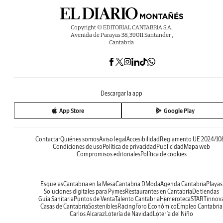
Copyright © EDITORIAL CANTABRIA S.A.
Avenida de Parayas 38, 39011 Santander ,
Cantabria
Descargar la app
App Store
Google Play
Contactar
Quiénes somos
Aviso legal
Accesibilidad
Reglamento UE 2024/10
Condiciones de uso
Política de privacidad
Publicidad
Mapa web
Compromisos editoriales
Política de cookies
Esquelas
Cantabria en la Mesa
Cantabria DModa
Agenda Cantabria
Playas
Soluciones digitales para Pymes
Restaurantes en Cantabria
De tiendas
Guía Sanitaria
Puntos de Venta
Talento Cantabria
Hemeroteca
STARTinnov
Casas de Cantabria
Sostenibles
Racing
Foro Económico
Empleo Cantabria
Carlos Alcaraz
Lotería de Navidad
Lotería del Niño