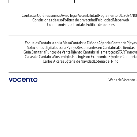
Contactar
Quiénes somos
Aviso legal
Accesibilidad
Reglamento UE 2024/10
Condiciones de uso
Política de privacidad
Publicidad
Mapa web
Compromisos editoriales
Política de cookies
Esquelas
Cantabria en la Mesa
Cantabria DModa
Agenda Cantabria
Playas
Soluciones digitales para Pymes
Restaurantes en Cantabria
De tiendas
Guía Sanitaria
Puntos de Venta
Talento Cantabria
Hemeroteca
STARTinnov
Casas de Cantabria
Sostenibles
Racing
Foro Económico
Empleo Cantabria
Carlos Alcaraz
Lotería de Navidad
Lotería del Niño
Webs de Vocento