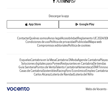
Descargar la app
App Store
Google Play
Contactar
Quiénes somos
Aviso legal
Accesibilidad
Reglamento UE 2024/10
Condiciones de uso
Política de privacidad
Publicidad
Mapa web
Compromisos editoriales
Política de cookies
Esquelas
Cantabria en la Mesa
Cantabria DModa
Agenda Cantabria
Playas
Soluciones digitales para Pymes
Restaurantes en Cantabria
De tiendas
Guía Sanitaria
Puntos de Venta
Talento Cantabria
Hemeroteca
STARTinnov
Casas de Cantabria
Sostenibles
Racing
Foro Económico
Empleo Cantabria
Carlos Alcaraz
Lotería de Navidad
Lotería del Niño
Webs de Vocento