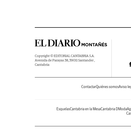
Copyright © EDITORIAL CANTABRIA S.A.
Avenida de Parayas 38, 39011 Santander ,
Cantabria
Contactar
Quiénes somos
Aviso le
Esquelas
Cantabria en la Mesa
Cantabria DModa
Ag
Cas