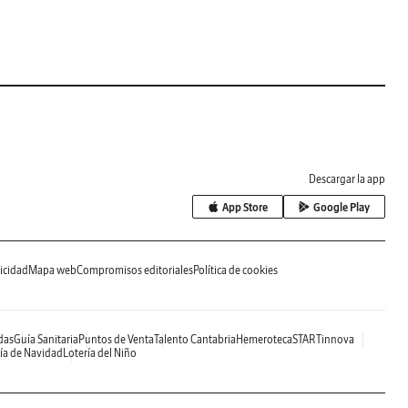
Descargar la app
App Store
Google Play
icidad
Mapa web
Compromisos editoriales
Política de cookies
das
Guía Sanitaria
Puntos de Venta
Talento Cantabria
Hemeroteca
STARTinnova
ía de Navidad
Lotería del Niño