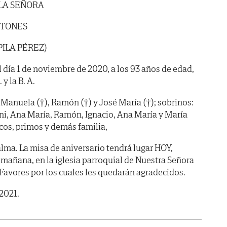
 LA SEÑORA
NTONES
PILA PÉREZ)
l día 1 de noviembre de 2020, a los 93 años de edad,
y la B. A.
Manuela (†), Ramón (†) y José María (†); sobrinos:
ni, Ana María, Ramón, Ignacio, Ana María y María
cos, primos y demás familia,
lma. La misa de aniversario tendrá lugar HOY,
mañana, en la iglesia parroquial de Nuestra Señora
 Favores por los cuales les quedarán agradecidos.
 2021.