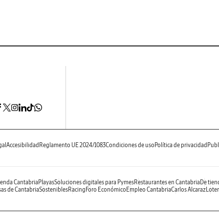
gal
Accesibilidad
Reglamento UE 2024/1083
Condiciones de uso
Política de privacidad
Publ
enda Cantabria
Playas
Soluciones digitales para Pymes
Restaurantes en Cantabria
De tien
as de Cantabria
Sostenibles
Racing
Foro Económico
Empleo Cantabria
Carlos Alcaraz
Loter