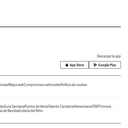
Descargar la app
App Store
Google Play
icidad
Mapa web
Compromisos editoriales
Política de cookies
das
Guía Sanitaria
Puntos de Venta
Talento Cantabria
Hemeroteca
STARTinnova
ía de Navidad
Lotería del Niño