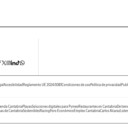
gal
Accesibilidad
Reglamento UE 2024/1083
Condiciones de uso
Política de privacidad
Publ
enda Cantabria
Playas
Soluciones digitales para Pymes
Restaurantes en Cantabria
De tien
as de Cantabria
Sostenibles
Racing
Foro Económico
Empleo Cantabria
Carlos Alcaraz
Loter