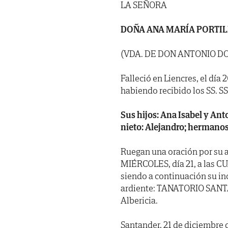
LA SEÑORA
DOÑA ANA MARÍA PORTIL
(VDA. DE DON ANTONIO D
Falleció en Liencres, el día
habiendo recibido los SS. SS. 
Sus hijos: Ana Isabel y Anto
nieto: Alejandro; hermanos 
Ruegan una oración por su a
MIÉRCOLES, día 21, a las CU
siendo a continuación su inc
ardiente: TANATORIO SANTA
Albericia.
Santander, 21 de diciembre 