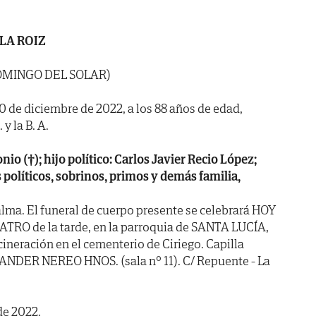
LA ROIZ
OMINGO DEL SOLAR)
 20 de diciembre de 2022, a los 88 años de edad,
y la B. A.
nio (†); hijo político: Carlos Javier Recio López;
políticos, sobrinos, primos y demás familia,
lma. El funeral de cuerpo presente se celebrará HOY
ATRO de la tarde, en la parroquia de SANTA LUCÍA,
ineración en el cementerio de Ciriego. Capilla
NDER NEREO HNOS. (sala nº 11). C/ Repuente - La
de 2022.