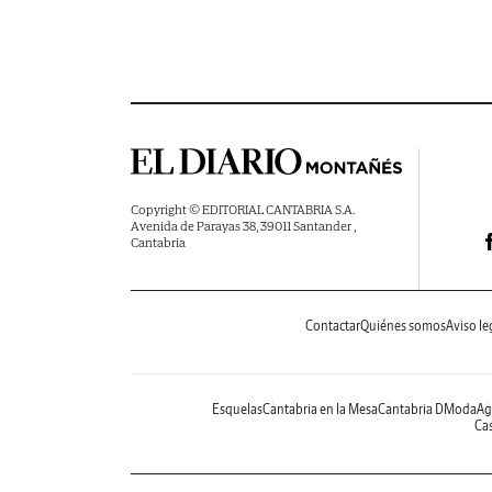
Copyright © EDITORIAL CANTABRIA S.A.
Avenida de Parayas 38, 39011 Santander ,
Cantabria
Contactar
Quiénes somos
Aviso le
Esquelas
Cantabria en la Mesa
Cantabria DModa
Ag
Cas